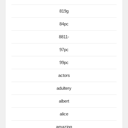
819g
84pc
8811-
97pc
99pc
actors
adultery
albert
alice
amazing