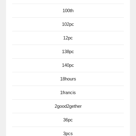
100th
102pc
12pc
138pc
140pc
18hours
1francis
2good2gether
36pc
3pcs