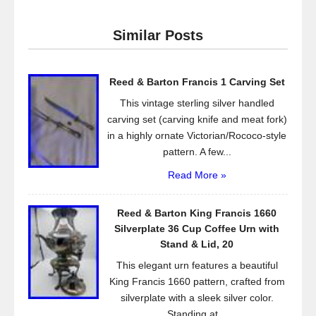
c
tt
ail
ar
e
er
e
Similar Posts
b
o
Reed & Barton Francis 1 Carving Set
o
This vintage sterling silver handled
k
carving set (carving knife and meat fork)
in a highly ornate Victorian/Rococo-style
pattern. A few...
Read More »
Reed & Barton King Francis 1660
Silverplate 36 Cup Coffee Urn with
Stand & Lid, 20
This elegant urn features a beautiful
King Francis 1660 pattern, crafted from
silverplate with a sleek silver color.
Standing at...