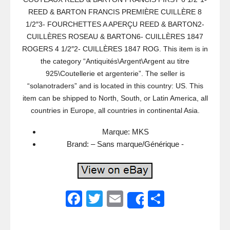
REED & BARTON FRANCIS PREMIÈRE CUILLÈRE 8
1/2″3- FOURCHETTES A APERÇU REED & BARTON2-
CUILLÈRES ROSEAU & BARTON6- CUILLÈRES 1847
ROGERS 4 1/2″2- CUILLÈRES 1847 ROG. This item is in
the category “Antiquités\Argent\Argent au titre
925\Coutellerie et argenterie”. The seller is
“solanotraders” and is located in this country: US. This
item can be shipped to North, South, or Latin America, all
countries in Europe, all countries in continental Asia.
Marque: MKS
Brand: – Sans marque/Générique -
F
T
E
S
Share
a
wi
m
h