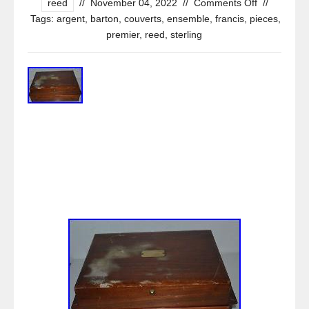
reed
//
November 04, 2022
//
Comments Off
//
Tags:
argent
,
barton
,
couverts
,
ensemble
,
francis
,
pieces
,
premier
,
reed
,
sterling